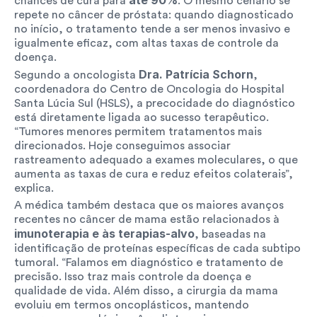
até 90%
chances de cura para 
. O mesmo cenário se 
repete no câncer de próstata: quando diagnosticado 
no início, o tratamento tende a ser menos invasivo e 
igualmente eficaz, com altas taxas de controle da 
doença.
Dra. Patrícia Schorn
Segundo a oncologista 
, 
coordenadora do Centro de Oncologia do Hospital 
Santa Lúcia Sul (HSLS), a precocidade do diagnóstico 
está diretamente ligada ao sucesso terapêutico. 
“Tumores menores permitem tratamentos mais 
direcionados. Hoje conseguimos associar 
rastreamento adequado a exames moleculares, o que 
aumenta as taxas de cura e reduz efeitos colaterais”, 
explica.
A médica também destaca que os maiores avanços 
recentes no câncer de mama estão relacionados à 
imunoterapia e às terapias-alvo
, baseadas na 
identificação de proteínas específicas de cada subtipo 
tumoral. “Falamos em diagnóstico e tratamento de 
precisão. Isso traz mais controle da doença e 
qualidade de vida. Além disso, a cirurgia da mama 
evoluiu em termos oncoplásticos, mantendo 