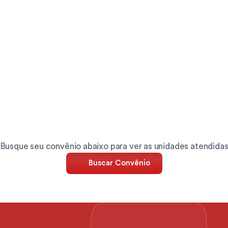
endemos
os
principais
convênios
mercado
brasileiro
Busque seu convênio abaixo para ver as unidades atendida
Buscar Convênio