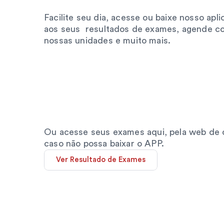
nossos
serviços
Facilite seu dia, acesse ou baixe nosso apli
aos seus  resultados de exames, agende con
nossas unidades e muito mais.
Apple Store
Baixar app para iPhone
Play Store
Ou acesse seus exames 
aqui,
 pela web de q
Baixar app para Android
caso não possa baixar o APP.
Ver Resultado de Exames