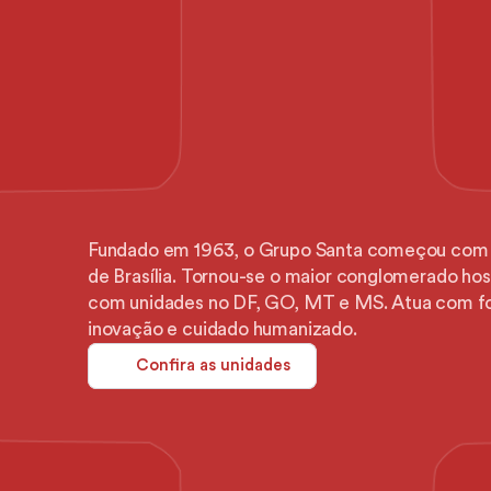
A
maior
e
mais
tradicional
saúde
do
Centro-Oeste
Fundado em 1963, o Grupo Santa começou com o 
de Brasília. Tornou-se o maior conglomerado hos
com unidades no DF, GO, MT e MS. Atua com fo
inovação e cuidado humanizado.
Confira as unidades