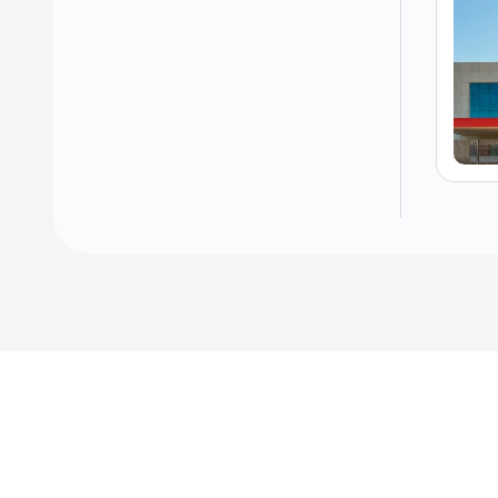
Baixe
o
app
e
tenha
fácil
a