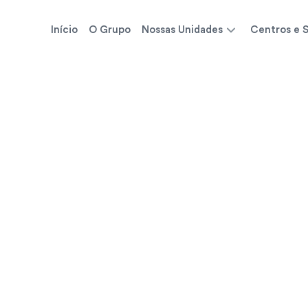
Início
O Grupo
Nossas Unidades
Centros e S
Agendar Exames
Agende agora seus exames diretamente pelo 
WhatsApp
Agendar pelo WhatsApp