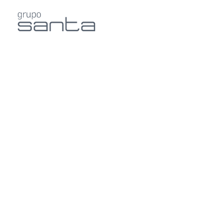
Agendar Consulta
Agende agora a sua consulta em uma das 
unidades do Grupo Santa
Agendar Consulta