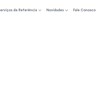
erviços de Referência
Novidades
Fale Conosco
Resultados de Exames
Consulte seus resultados de exames de forma 
rápida e digital
Ver resultados de exames