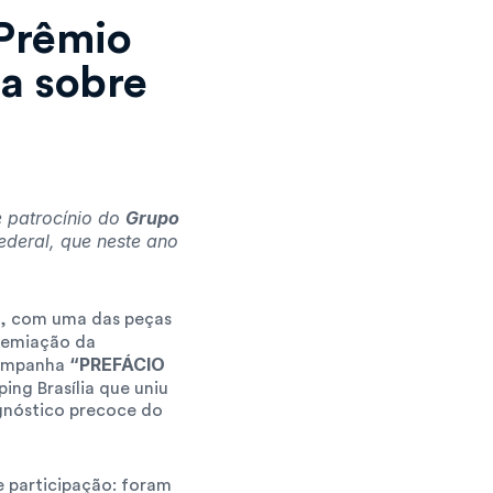
Prêmio 
a sobre 
 patrocínio do 
Grupo 
ederal, que neste ano 
, com uma das peças 
remiação da 
“PREFÁCIO 
campanha 
ng Brasília que uniu 
gnóstico precoce do 
 participação: foram 