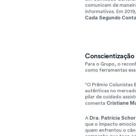
comunicam de maneira n
informativos. Em 2019,
Cada Segundo Cont
Conscientização 
Para o Grupo, o recon
como ferramentas essen
"O Prêmio Colunistas B
autênticas no mercado
pilar de cuidado assist
Cristiane M
comenta 
Dra. Patrícia Scho
A 
que o impacto emociona
quem enfrentou o cân