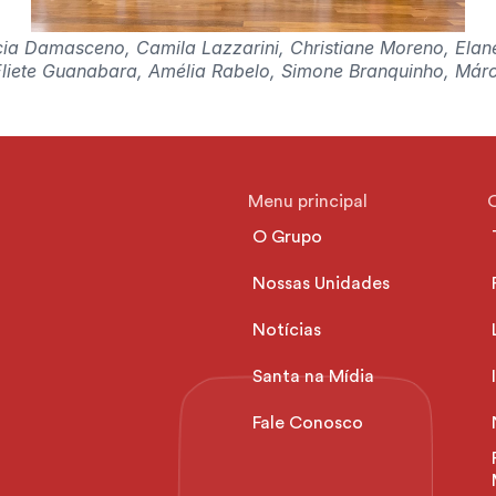
ia Damasceno, Camila Lazzarini, Christiane Moreno, Elane P
Eliete Guanabara, Amélia Rabelo, Simone Branquinho, Márc
Menu principal
O Grupo
Nossas Unidades
Notícias
Santa na Mídia
Fale Conosco