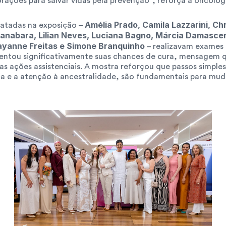
ações para salvar vidas pela prevenção", reforça a oncologi
Amélia Prado, Camila Lazzarini, Chr
atadas na exposição – 
Guanabara, Lilian Neves, Luciana Bagno, Márcia Damascen
Rayanne Freitas e Simone Branquinho
 – realizavam exames 
entou significativamente suas chances de cura, mensagem q
as ações assistenciais. A mostra reforçou que passos simpl
a e a atenção à ancestralidade, são fundamentais para mudar