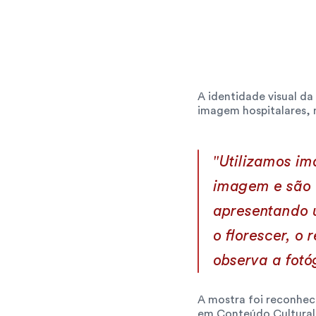
A identidade visual d
imagem hospitalares, 
"Utilizamos im
imagem e são u
apresentando u
o florescer, o
observa a fotó
A mostra foi reconhec
em Conteúdo Cultural,