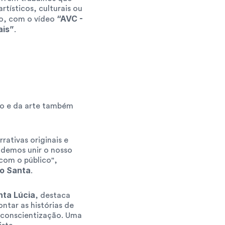
ísticos, culturais ou 
“AVC - 
o, com o vídeo 
ais”
.
o e da arte também 
ativas originais e 
demos unir o nosso 
com o público", 
po Santa
.
nta Lúcia
, destaca 
tar as histórias de 
conscientização. Uma 