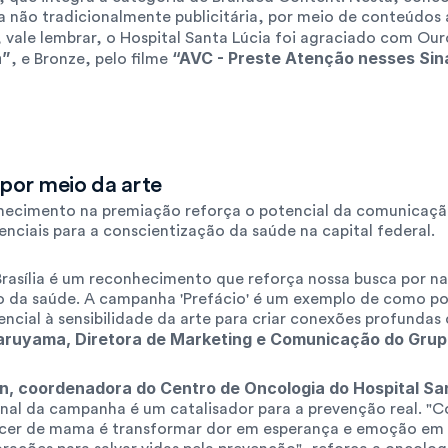
ão tradicionalmente publicitária, por meio de conteúdos art
 vale lembrar, o Hospital Santa Lúcia foi agraciado com Our
a”
“AVC - Preste Atenção nesses Sin
, e Bronze, pelo filme 
por meio da arte
hecimento na premiação reforça o potencial da comunicaçã
ciais para a conscientização da saúde na capital federal.
rasília é um reconhecimento que reforça nossa busca por narr
 da saúde. A campanha 'Prefácio' é um exemplo de como po
encial à sensibilidade da arte para criar conexões profundas 
aruyama, Diretora de Marketing e Comunicação do Gru
rn, coordenadora do Centro de Oncologia do Hospital Sa
l da campanha é um catalisador para a prevenção real. "Con
cer de mama é transformar dor em esperança e emoção em 