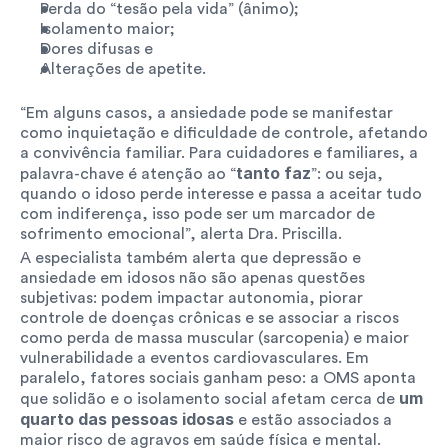
Perda do “tesão pela vida” (ânimo);
Isolamento maior;
Dores difusas e 
Alterações de apetite. 
“Em alguns casos, a ansiedade pode se manifestar 
como inquietação e dificuldade de controle, afetando 
a convivência familiar. Para cuidadores e familiares, a 
tanto faz
palavra-chave é atenção ao “
”: ou seja, 
quando o idoso perde interesse e passa a aceitar tudo 
com indiferença, isso pode ser um marcador de 
sofrimento emocional”, alerta Dra. Priscilla.
A especialista também alerta que depressão e 
ansiedade em idosos não são apenas questões 
subjetivas: podem impactar autonomia, piorar 
controle de doenças crônicas e se associar a riscos 
como perda de massa muscular (sarcopenia) e maior 
vulnerabilidade a eventos cardiovasculares. Em 
paralelo, fatores sociais ganham peso: a OMS aponta 
um 
que solidão e o isolamento social afetam cerca de 
quarto das pessoas idosas
 e estão associados a 
maior risco de agravos em saúde física e mental.