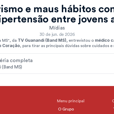
ismo e maus hábitos con
ipertensão entre jovens 
Mídias
30 de jun. de 2026
TV Guanandi (Band MS),
médico ca
a MS", da 
 entrevistou o 
do Coração
, para tirar as principais dúvidas sobre cuidados e
téria completa
i (Band MS)
Menu principal
O Grupo