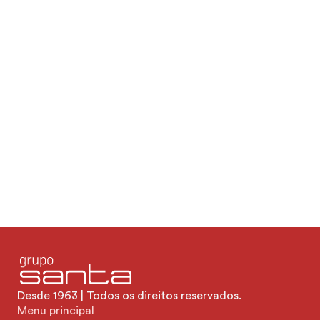
2023
Segurança do Paciente
Epimed e IBSP (Instituto Brasileiro de Segurança do 
Paciente). Em 2024 tivemos ONA2 e Selo de 
Distinção de Enfermagem pelo IQG (único Hospital 
de MS com esse selo de distinção.
Desde 1963 | Todos os direitos reservados.
Menu principal