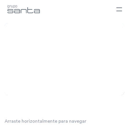
Hospital
do
Coração
de
Mato
Grosso
do
Sul
Arraste horizontalmente para navegar 